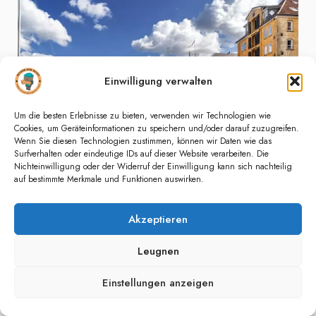
Einwilligung verwalten
Um die besten Erlebnisse zu bieten, verwenden wir Technologien wie
Cookies, um Geräteinformationen zu speichern und/oder darauf zuzugreifen.
Wenn Sie diesen Technologien zustimmen, können wir Daten wie das
Surfverhalten oder eindeutige IDs auf dieser Website verarbeiten. Die
Nichteinwilligung oder der Widerruf der Einwilligung kann sich nachteilig
auf bestimmte Merkmale und Funktionen auswirken.
Quelle GordonBellPhotography / Canva
Akzeptieren
Christianshavn, ein charmantes Viertel von
Leugnen
Kopenhagen, ist ein Spiegelbild der reichen
maritimen Geschichte Dänemarks und ein
Einstellungen anzeigen
städtisches Juwel, das seinesgleichen sucht.