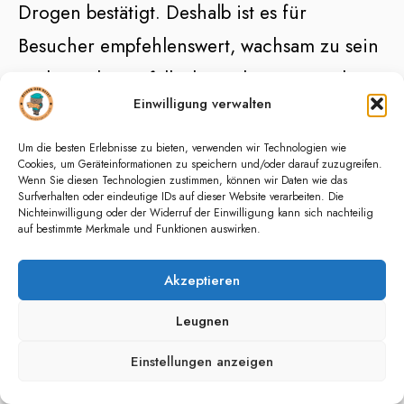
Drogen bestätigt. Deshalb ist es für
Besucher empfehlenswert, wachsam zu sein
und gegebenenfalls das Gebiet zu meiden.
Einwilligung verwalten
Lesen Sie auch:
Die 15
Um die besten Erlebnisse zu bieten, verwenden wir Technologien wie
Cookies, um Geräteinformationen zu speichern und/oder darauf zuzugreifen.
Wenn Sie diesen Technologien zustimmen, können wir Daten wie das
schönsten Strände von
Surfverhalten oder eindeutige IDs auf dieser Website verarbeiten. Die
Nichteinwilligung oder der Widerruf der Einwilligung kann sich nachteilig
Sizilien (Infos, Tipps und
auf bestimmte Merkmale und Funktionen auswirken.
Fotos)
Akzeptieren
Leugnen
Einstellungen anzeigen