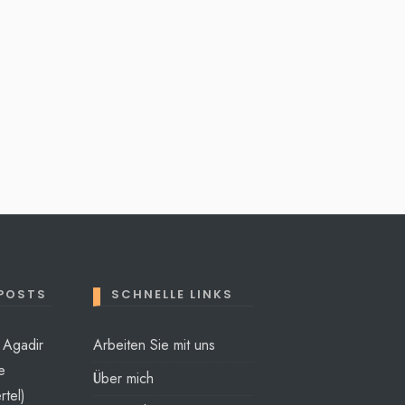
 POSTS
SCHNELLE LINKS
t Agadir
Arbeiten Sie mit uns
e
Über mich
rtel)