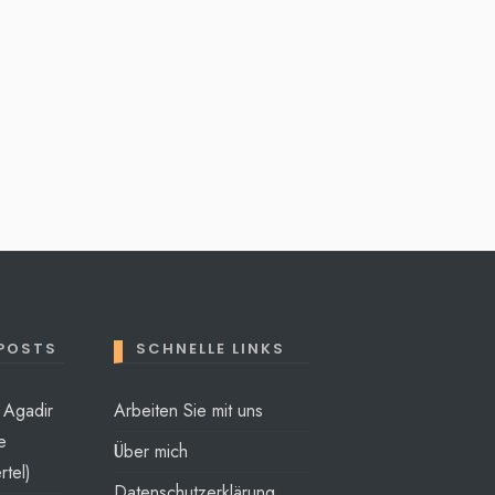
 POSTS
SCHNELLE LINKS
t Agadir
Arbeiten Sie mit uns
e
Über mich
rtel)
Datenschutzerklärung