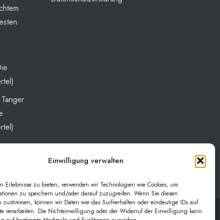
echtem
esten
Die
rtel)
t Tanger
e
rtel)
Einwilligung verwalten
n Erlebnisse zu bieten, verwenden wir Technologien wie Cookies, um
ationen zu speichern und/oder darauf zuzugreifen. Wenn Sie diesen
 zustimmen, können wir Daten wie das Surfverhalten oder eindeutige IDs auf
te verarbeiten. Die Nichteinwilligung oder der Widerruf der Einwilligung kann