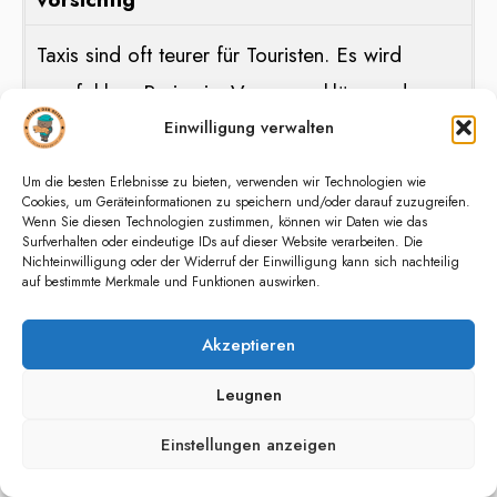
Taxis sind oft teurer für Touristen. Es wird
empfohlen, Preise im Voraus zu klären oder
Einwilligung verwalten
öffentliche Verkehrsmittel zu bevorzugen.
Um die besten Erlebnisse zu bieten, verwenden wir Technologien wie
Vermeiden Sie öffentliche
Cookies, um Geräteinformationen zu speichern und/oder darauf zuzugreifen.
Wenn Sie diesen Technologien zustimmen, können wir Daten wie das
Demonstrationen
Surfverhalten oder eindeutige IDs auf dieser Website verarbeiten. Die
Nichteinwilligung oder der Widerruf der Einwilligung kann sich nachteilig
auf bestimmte Merkmale und Funktionen auswirken.
In Palermo können gelegentlich öffentliche
Demonstrationen stattfinden. Es ist ratsam, sich
Akzeptieren
von solchen Ereignissen fernzuhalten, da sie
Leugnen
unvorhersehbar eskalieren können.
Einstellungen anzeigen
Diese Tipps helfen Ihnen, Ihren Aufenthalt in