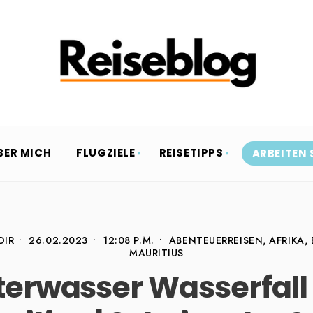
BER MICH
FLUGZIELE
REISETIPPS
ARBEITEN 
DIR
•
26.02.2023
•
12:08 P.M.
•
ABENTEUERREISEN
,
AFRIKA
,
MAURITIUS
terwasser Wasserfall 