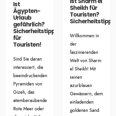
ist Sharm el
Ist
Sheikh für
Ägypten-
Touristen?
Urlaub
Sicherheitstipps
gefährlich?
Sicherheitstipps
Willkommen in
für
der
Touristen!
faszinierenden
Sind Sie daran
Welt von Sharm
interessiert, die
el Sheikh! Mit
beeindruckenden
seinen
Pyramiden von
azurblauen
Gizeh, das
Gewässern, dem
atemberaubende
einladenden
Rote Meer oder
goldenen Sand