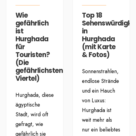
Wie
Top 18
gefährlich
Sehenswürdigke
ist
in
Hurghada
Hurghada
für
(mit Karte
Touristen?
& Fotos)
(Die
gefährlichsten
Sonnenstrahlen,
Viertel)
endlose Strände
und ein Hauch
Hurghada, diese
von Luxus:
ägyptische
Hurghada ist
Stadt, wird oft
weit mehr als
gefragt, wie
nur ein beliebtes
gefährlich sie