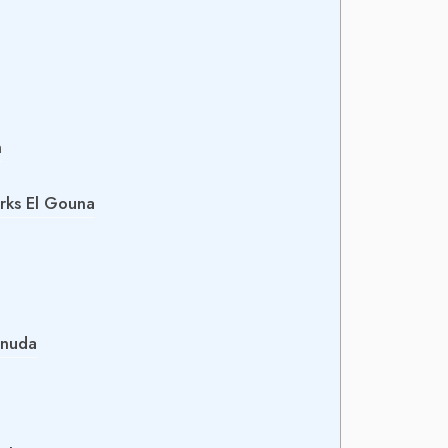
m
arks El Gouna
inuda