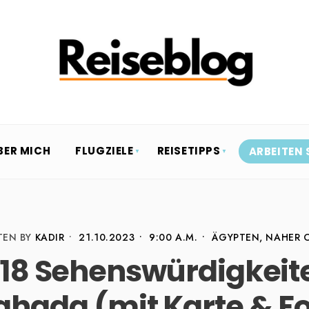
BER MICH
FLUGZIELE
REISETIPPS
ARBEITEN 
TEN BY
KADIR
•
21.10.2023
•
9:00 A.M.
•
ÄGYPTEN
,
NAHER 
 18 Sehenswürdigkeite
ghada (mit Karte & Fo