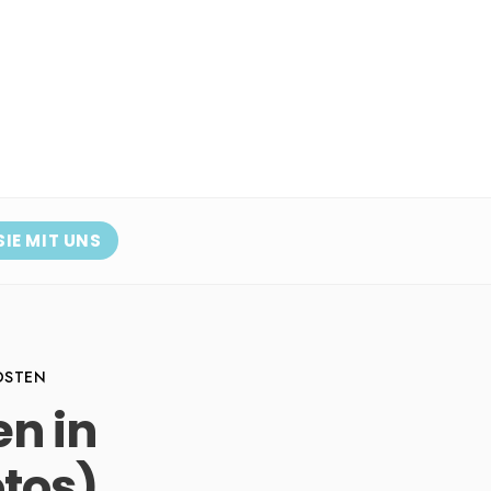
SIE MIT UNS
OSTEN
n in
tos)