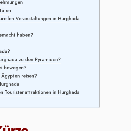
rnehmungen
täten
turellen Veranstaltungen in Hurghada
gemacht haben?
?
hada?
Hurghada zu den Pyramiden?
rei bewegen?
h Ägypten reisen?
 Hurghada
n Touristenattraktionen in Hurghada
Kürze