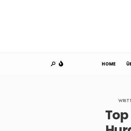
HOME
Ü
WRIT
Top
Hur