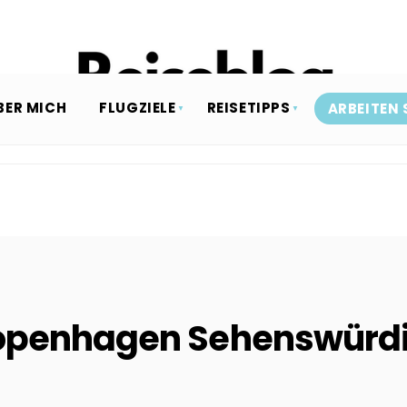
BER MICH
FLUGZIELE
REISETIPPS
ARBEITEN 
openhagen Sehenswürdig