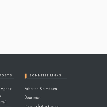
 POSTS
SCHNELLE LINKS
t Agadir
Arbeiten Sie mit uns
e
Über mich
rtel)
Datenschutzerklärung