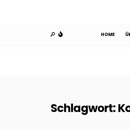
HOME
Ü
Schlagwort:
K