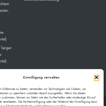
echtem
esten
Die
rtel)
t Tanger
e
rtel)
Einwilligung verwalten
n Erlebnisse zu bieten, verwenden wir Technologien wie Cookies, um
ationen zu speichern und/oder darauf zuzugreifen. Wenn Sie diesen
 zustimmen, können wir Daten wie das Surfverhalten oder eindeutige IDs auf
te verarbeiten. Die Nichteinwilligung oder der Widerruf der Einwilligung kann