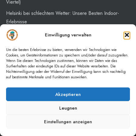
Viertel)
Helsinki bei schlechtem Wetter: Unsere Besten Indoor-
Erlebnisse
Wie gefährlich ist Johannesburg? (Die gefährlichsten
Einwilligung verwalten
Viertel)
Um die besten Erlebnisse zu bieten, verwenden wir Technologien wie
Wie gefährlich ist Tanger für Touristen? (Die gefährlichsten
Cookies, um Geräteinformationen zu speichern und/oder darauf zuzugreifen.
Viertel)
Wenn Sie diesen Technologien zustimmen, können wir Daten wie das
Surfverhalten oder eindeutige IDs auf dieser Website verarbeiten. Die
Nichteinwilligung oder der Widerruf der Einwilligung kann sich nachteilig
auf bestimmte Merkmale und Funktionen auswirken.
SCHNELLE LINKS
Akzeptieren
Leugnen
Arbeiten Sie mit uns
Über mich
Einstellungen anzeigen
Datenschutzerklärung