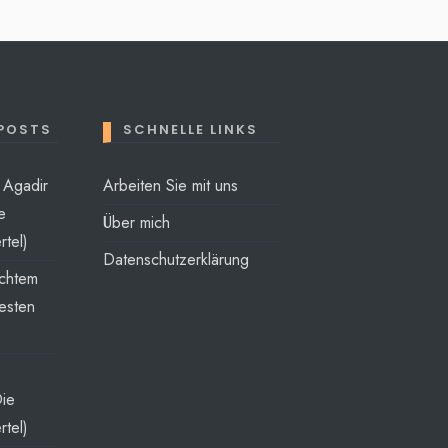
 POSTS
SCHNELLE LINKS
t Agadir
Arbeiten Sie mit uns
e
Über mich
rtel)
Datenschutzerklärung
echtem
esten
Die
rtel)