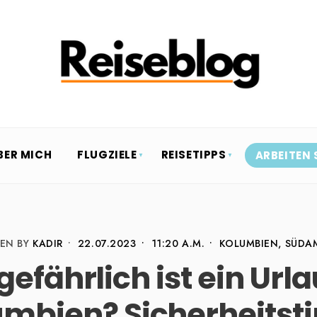
BER MICH
FLUGZIELE
REISETIPPS
ARBEITEN 
EN BY
KADIR
•
22.07.2023
•
11:20 A.M.
•
KOLUMBIEN
,
SÜDA
gefährlich ist ein Urla
umbien? Sicherheitsti