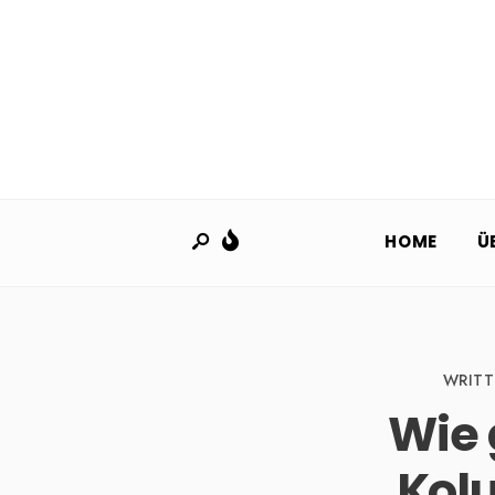
HOME
Ü
WRITT
Wie 
Kol