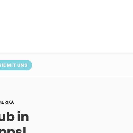
SIE MIT UNS
MERIKA
ub in
pps!