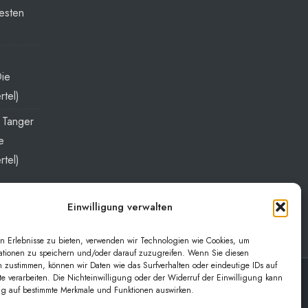
esten
Die
rtel)
t Tanger
e
rtel)
Einwilligung verwalten
n Erlebnisse zu bieten, verwenden wir Technologien wie Cookies, um
ationen zu speichern und/oder darauf zuzugreifen. Wenn Sie diesen
 zustimmen, können wir Daten wie das Surfverhalten oder eindeutige IDs auf
te verarbeiten. Die Nichteinwilligung oder der Widerruf der Einwilligung kann
lig auf bestimmte Merkmale und Funktionen auswirken.