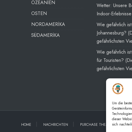
OZEANİEN
Wetter: Unsere B
OSTEN
Indoor-Erlebnisse
NORDAMERİKA
Wie gefährlich ist
Johannesburg? (
SÜDAMERİKA
gefährlichsten Vie
Wie gefährlich is
für Touristen? (Di
gefährlichsten Vie
Um die beste
Geräteinform
Technologien
dieser Websi
sich nachtei
HOME
NACHRICHTEN
PURCHASE THEME