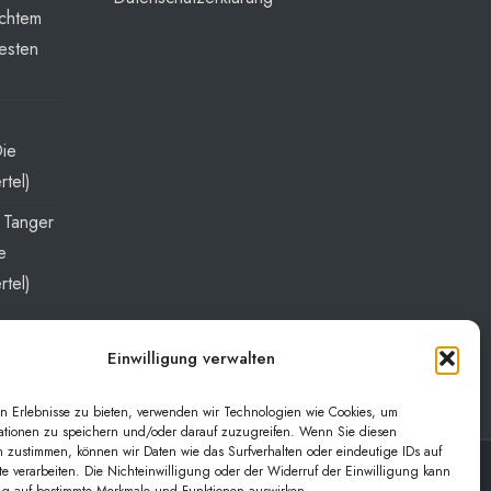
echtem
esten
Die
rtel)
t Tanger
e
rtel)
Einwilligung verwalten
n Erlebnisse zu bieten, verwenden wir Technologien wie Cookies, um
ationen zu speichern und/oder darauf zuzugreifen. Wenn Sie diesen
 zustimmen, können wir Daten wie das Surfverhalten oder eindeutige IDs auf
te verarbeiten. Die Nichteinwilligung oder der Widerruf der Einwilligung kann