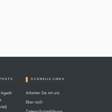
 POSTS
SCHNELLE LINKS
t Agadir
Arbeiten Sie mit uns
e
Über mich
rtel)
Datenschutzerklärung