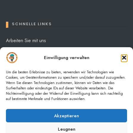
SCHNELLE LINKS
Arbeiten Sie mit uns
Über mich
Einwilligung verwalten
Datenschutzerklärung
Um die besten Erlebnisse zu bieten, verwenden wir Technologien wie
Cookies, um Geräteinformationen zu speichern und/oder darauf zuzugreifen.
Wenn Sie diesen Technologien zustimmen, können wir Daten wie das
Surfverhalten oder eindeutige IDs auf dieser Website verarbeiten. Die
Nichteinwilligung oder der Widerruf der Einwilligung kann sich nachteilig
auf bestimmte Merkmale und Funktionen auswirken.
HOME
NACHRICHTEN
PURCHASE THEME
Akzeptieren
* Anmerkung: Die mit Sternchen (*) gekennzeichneten Links sind
Leugnen
sogenannte Partnerlinks / Provisionslinks / Werbelinks. Wenn Sie auf so