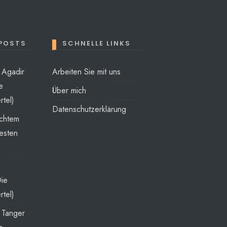
 POSTS
SCHNELLE LINKS
t Agadir
Arbeiten Sie mit uns
e
Über mich
rtel)
Datenschutzerklärung
echtem
esten
Die
rtel)
t Tanger