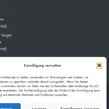
Die
rtel)
t Tanger
e
rtel)
Einwilligung verwalten
n Erlebnisse zu bieten, verwenden wir Technologien wie Cookies, um
ationen zu speichern und/oder darauf zuzugreifen. Wenn Sie diesen
 zustimmen, können wir Daten wie das Surfverhalten oder eindeutige IDs auf
te verarbeiten. Die Nichteinwilligung oder der Widerruf der Einwilligung kann
lig auf bestimmte Merkmale und Funktionen auswirken.
ptieren
Leugnen
Einstellungen anzeigen
r diesen Link einkaufen, bekomme ich eine Provision. Für Sie verändert sich der