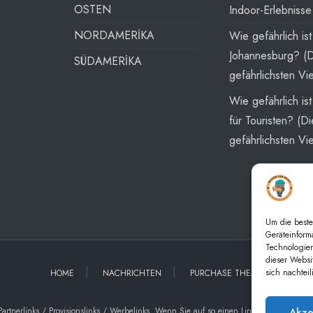
OSTEN
Indoor-Erlebnisse
NORDAMERİKA
Wie gefährlich ist
Johannesburg? (
SÜDAMERİKA
gefährlichsten Vie
Wie gefährlich is
für Touristen? (Di
gefährlichsten Vie
Um die beste
Geräteinform
Technologien
dieser Websi
sich nachtei
HOME
NACHRICHTEN
PURCHASE THEME
Akze
nerlinks / Provisionslinks / Werbelinks. Wenn Sie auf so einen Link klicken und übe