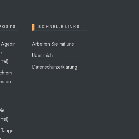
 POSTS
SCHNELLE LINKS
t Agadir
Arbeiten Sie mit uns
e
Über mich
rtel)
Datenschutzerklärung
echtem
esten
Die
rtel)
t Tanger