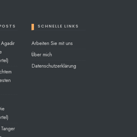
 POSTS
SCHNELLE LINKS
t Agadir
Arbeiten Sie mit uns
e
Über mich
rtel)
Datenschutzerklärung
echtem
esten
Die
rtel)
t Tanger