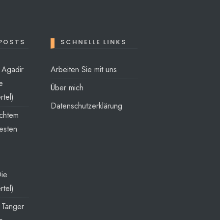
 POSTS
SCHNELLE LINKS
t Agadir
Arbeiten Sie mit uns
e
Über mich
rtel)
Datenschutzerklärung
echtem
esten
Die
rtel)
t Tanger