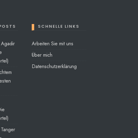
 POSTS
SCHNELLE LINKS
t Agadir
Arbeiten Sie mit uns
e
Über mich
rtel)
Datenschutzerklärung
echtem
esten
Die
rtel)
t Tanger