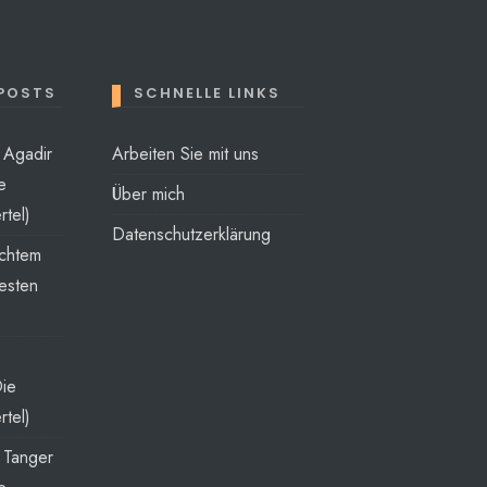
 POSTS
SCHNELLE LINKS
t Agadir
Arbeiten Sie mit uns
e
Über mich
rtel)
Datenschutzerklärung
echtem
esten
Die
rtel)
t Tanger