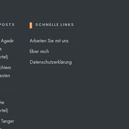
 POSTS
SCHNELLE LINKS
t Agadir
Arbeiten Sie mit uns
e
Über mich
rtel)
Datenschutzerklärung
echtem
esten
Die
rtel)
t Tanger