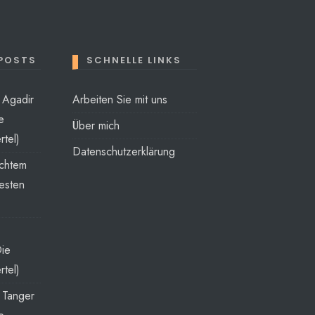
 POSTS
SCHNELLE LINKS
t Agadir
Arbeiten Sie mit uns
e
Über mich
rtel)
Datenschutzerklärung
echtem
esten
Die
rtel)
t Tanger